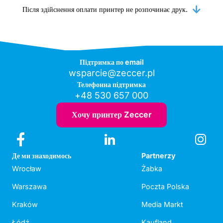
Після здійснення оплати принтер не розпочинає друк.
Підтримка по email
wsparcie@zeccer.pl
Телефонна підтримка
+48 530 657 000
Хочу принтер Zeccer
Де ми знаходимось
Partnerzy
Wrocław
Żabka
Warszawa
Poczta Polska
Kraków
Media Markt
Łódź
Kaufland