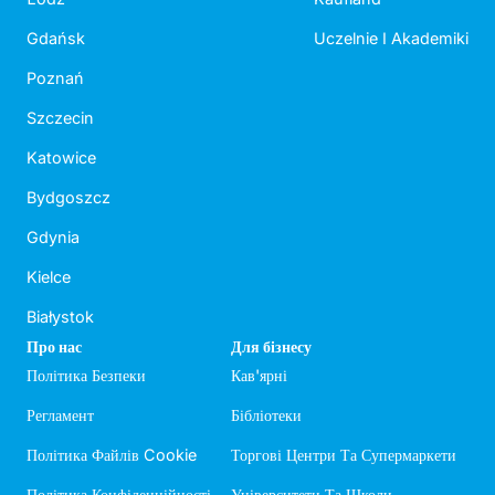
Gdańsk
Uczelnie I Akademiki
Poznań
Szczecin
Katowice
Bydgoszcz
Gdynia
Kielce
Białystok
Про нас
Для бізнесу
Політика Безпеки
Кав'ярні
Регламент
Бібліотеки
Політика Файлів Cookie
Торгові Центри Та Супермаркети
Політика Конфіденційності
Університети Та Школи