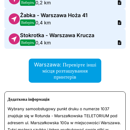
0,2 km
Виберіть
Żabka - Warszawa Hoża 41
0,4 km
Виберіть
Stokrotka - Warszawa Krucza
0,4 km
Виберіть
Warszawa: Перевірте інші
місця розташування
принтерів
Додаткова інформація
Wybrany samoobsługowy punkt druku o numerze 1037
znajduje się w Rotunda - Marszałkowska TELETORIUM pod
adresem ul. Marszałkowska 100a w miejscowości Warszawa.
Tutaj możesz szybko i łatwo wydrukować swoje pliki w