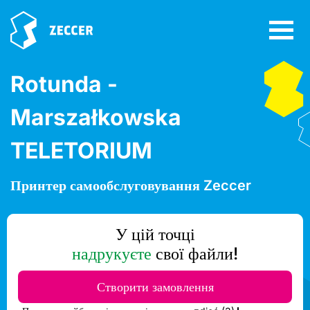
Rotunda -
Marszałkowska
TELETORIUM
Принтер самообслуговування Zeccer
У цій точці
надрукуєте
свої файли!
Створити замовлення