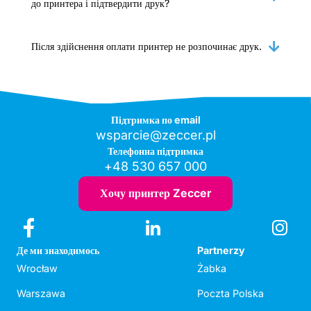
до принтера і підтвердити друк?
Після здійснення оплати принтер не розпочинає друк.
Підтримка по email
wsparcie@zeccer.pl
Телефонна підтримка
+48 530 657 000
Хочу принтер Zeccer
Де ми знаходимось
Partnerzy
Wrocław
Żabka
Warszawa
Poczta Polska