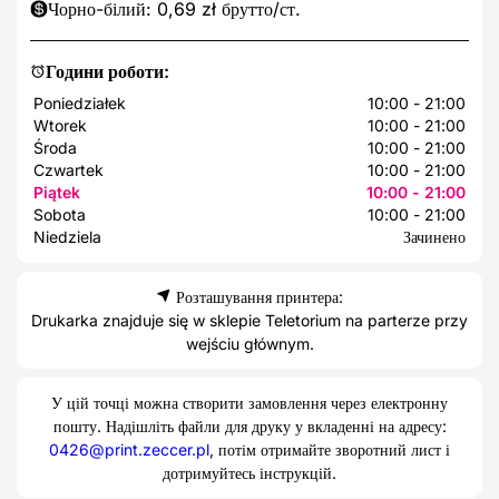
Чорно-білий: 0,69 zł брутто/ст.
Години роботи:
Poniedziałek
10:00 - 21:00
Wtorek
10:00 - 21:00
Środa
10:00 - 21:00
Czwartek
10:00 - 21:00
Piątek
10:00 - 21:00
Sobota
10:00 - 21:00
Niedziela
Зачинено
Розташування принтера:
Drukarka znajduje się w sklepie Teletorium na parterze przy
wejściu głównym.
У цій точці можна створити замовлення через електронну
пошту. Надішліть файли для друку у вкладенні на адресу:
0426@print.zeccer.pl
, потім отримайте зворотний лист і
дотримуйтесь інструкцій.