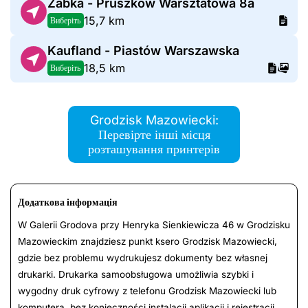
Żabka - Pruszków Warsztatowa 8a
15,7 km
Виберіть
Kaufland - Piastów Warszawska
18,5 km
Виберіть
Grodzisk Mazowiecki:
Перевірте інші місця
розташування принтерів
Додаткова інформація
W Galerii Grodova przy Henryka Sienkiewicza 46 w Grodzisku
Mazowieckim znajdziesz punkt ksero Grodzisk Mazowiecki,
gdzie bez problemu wydrukujesz dokumenty bez własnej
drukarki. Drukarka samoobsługowa umożliwia szybki i
wygodny druk cyfrowy z telefonu Grodzisk Mazowiecki lub
komputera, bez konieczności instalacji aplikacji i rejestracji.