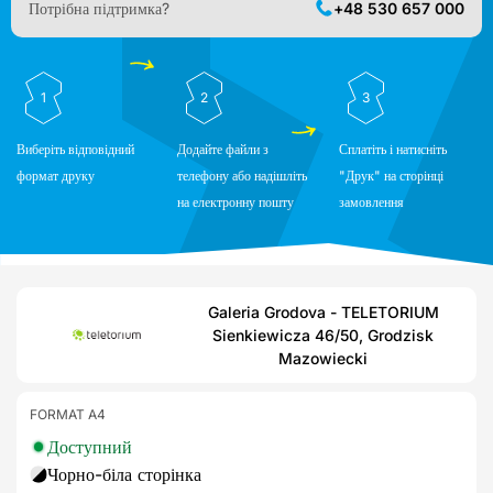
Потрібна підтримка?
+48 530 657 000
1
2
3
Виберіть відповідний
Додайте файли з
Сплатіть і натисніть
формат друку
телефону або надішліть
"Друк" на сторінці
на електронну пошту
замовлення
Galeria Grodova - TELETORIUM
Sienkiewicza 46/50, Grodzisk
Mazowiecki
FORMAT A4
Доступний
Чорно-біла сторінка