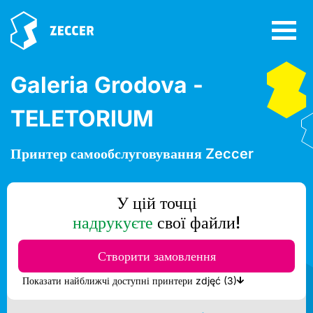
Galeria Grodova -
TELETORIUM
Принтер самообслуговування Zeccer
У цій точці
надрукуєте
свої файли!
Створити замовлення
Показати найближчі доступні принтери zdjęć (3)