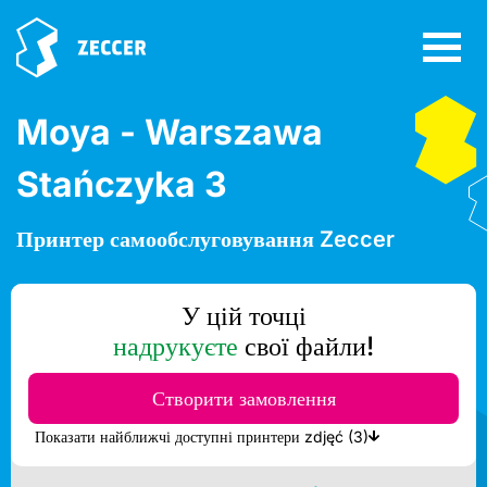
Moya - Warszawa
Stańczyka 3
Принтер самообслуговування Zeccer
У цій точці
надрукуєте
свої файли!
Створити замовлення
Показати найближчі доступні принтери zdjęć (3)