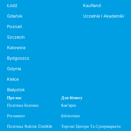
Łódź
Kaufland
Gdańsk
Uczelnie I Akademiki
Poznań
Szczecin
Katowice
Bydgoszcz
Gdynia
Kielce
Białystok
Про нас
Для бізнесу
Політика Безпеки
Кав'ярні
Регламент
Бібліотеки
Політика Файлів Cookie
Торгові Центри Та Супермаркети