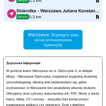
0,3 km
Виберіть
Stokrotka - Warszawa Juliana Konstantego Ordona 5b
0,3 km
Виберіть
Warszawa: Перевірте інші
місця розташування
принтерів
Додаткова інформація
W punkcie ksero Warszawa na ul. Stańczyka 3, w sklepie
Moya - Warszawa Stańczyka, znajdziesz wygodną drukarkę
samoobsługową, idealną jeśli zastanawiasz się, gdzie
wydrukować w Warszawie bez posiadania własnej drukarki.
Oferujemy druk cyfrowy dokumentów A4, PDF, Word, a także
ksero, bilety, CV i umowy - wszystko bez konieczności
instalowania aplikacji czy rejestracji. Druk z telefonu