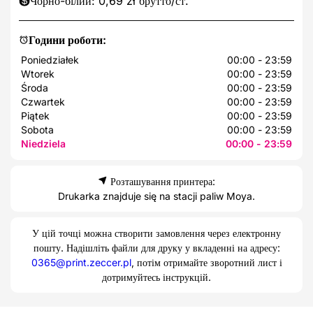
Чорно-білий: 0,69 zł брутто/ст.
Години роботи:
Poniedziałek
00:00 - 23:59
Wtorek
00:00 - 23:59
Środa
00:00 - 23:59
Czwartek
00:00 - 23:59
Piątek
00:00 - 23:59
Sobota
00:00 - 23:59
Niedziela
00:00 - 23:59
Розташування принтера:
Drukarka znajduje się na stacji paliw Moya.
У цій точці можна створити замовлення через електронну
пошту. Надішліть файли для друку у вкладенні на адресу:
0365@print.zeccer.pl
, потім отримайте зворотний лист і
дотримуйтесь інструкцій.