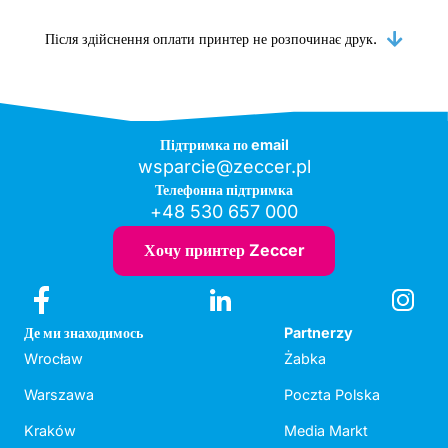
Після здійснення оплати принтер не розпочинає друк.
Підтримка по email
wsparcie@zeccer.pl
Телефонна підтримка
+48 530 657 000
Хочу принтер Zeccer
Де ми знаходимось
Partnerzy
Wrocław
Żabka
Warszawa
Poczta Polska
Kraków
Media Markt