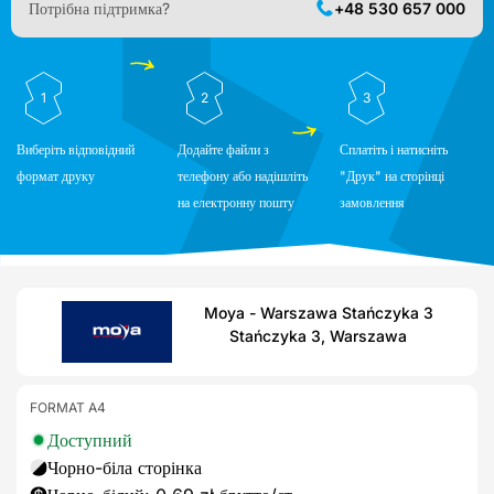
Потрібна підтримка?
+48 530 657 000
1
2
3
Виберіть відповідний
Додайте файли з
Сплатіть і натисніть
формат друку
телефону або надішліть
"Друк" на сторінці
на електронну пошту
замовлення
Moya - Warszawa Stańczyka 3
Stańczyka 3, Warszawa
FORMAT A4
Доступний
Чорно-біла сторінка