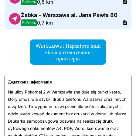
0,6 km
Виберіть
Żabka - Warszawa al. Jana Pawła 80
0,7 km
Виберіть
Warszawa: Перевірте інші
місця розташування
принтерів
Додаткова інформація
Na ulicy Pokornej 2 w Warszawie znajduje się punkt ksero,
który umożliwia szybki druk z telefonu Warszawa oraz innych
urządzeń. To wygodne rozwiązanie dla osób szukających,
gdzie wydrukować dokument bez drukarki w domu lub biurze.
Drukarka samoobsługowa pozwala na realizację druku
cyfrowego dokumentów A4, PDF, Word, kserowanie oraz
wydruk biletów, CV czy umów - wszystko bez potrzeby