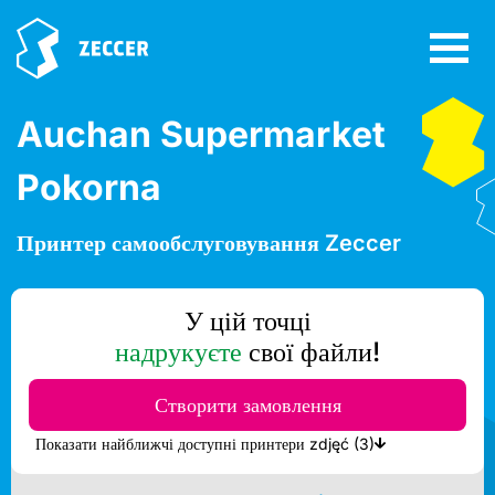
Auchan Supermarket
Pokorna
Принтер самообслуговування Zeccer
У цій точці
надрукуєте
свої файли!
Створити замовлення
Показати найближчі доступні принтери zdjęć (3)