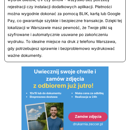
rejestracji czy instalacji dodatkowych aplikacji. Płatności
można wygodnie dokonać za pomocą BLIK, kartą lub Google
Pay, co gwarantuje szybkie i bezpieczne transakcje. Dzięki tej
lokalizacji w Warszawie masz pewność, że Twoje pliki są
szyfrowane i automatycznie usuwane po zakończeniu
wydruku. To idealne miejsce na druk z telefonu Warszawa,
gdy potrzebujesz sprawnie i bezproblemowo wydrukować
ważne dokumenty.