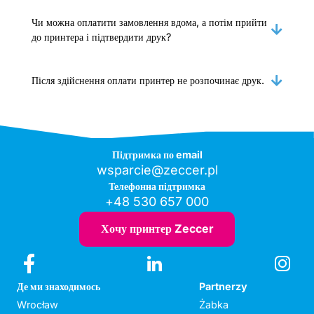
Чи можна оплатити замовлення вдома, а потім прийти
до принтера і підтвердити друк?
Після здійснення оплати принтер не розпочинає друк.
Підтримка по email
wsparcie@zeccer.pl
Телефонна підтримка
+48 530 657 000
Хочу принтер Zeccer
Де ми знаходимось
Partnerzy
Wrocław
Żabka