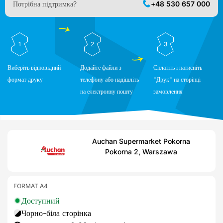
Потрібна підтримка?
+48 530 657 000
1
2
3
Виберіть відповідний
Додайте файли з
Сплатіть і натисніть
формат друку
телефону або надішліть
"Друк" на сторінці
на електронну пошту
замовлення
Auchan Supermarket Pokorna
Pokorna 2, Warszawa
FORMAT A4
Доступний
Чорно-біла сторінка