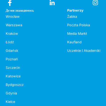
Де ми знаходимось
Partnerzy
Wrocław
Żabka
Warszawa
Poczta Polska
Kraków
Media Markt
Łódź
Kaufland
Gdańsk
Uczelnie I Akademiki
Poznań
Szczecin
Katowice
Bydgoszcz
Gdynia
Kielce