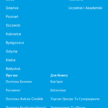
Gdańsk
Uczelnie I Akademiki
Poznań
Szczecin
Katowice
Bydgoszcz
Gdynia
Kielce
Białystok
Про нас
Для бізнесу
Політика Безпеки
Кав'ярні
Регламент
Бібліотеки
Політика Файлів Cookie
Торгові Центри Та Супермаркети
Політика Конфіденційності
Університети Та Школи