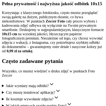
Pełna prywatność i najwyższa jakość
odbitek 10x15
Korzystając z klasycznego fotokiosku, często musisz przeglądać
swoją galerię na dużym, publicznym ekranie, co bywa
niekomfortowe. W punktach
Zeccer Foto
cały proces wyboru i
kadrowania zdjęć odbywa się wyłącznie na Twoim prywatnym
smartfonie. Drukujemy w najpopularniejszym, klasycznym formacie
10x15 cm
na wysokiej jakości, błyszczącym papierze
fotograficznym premium. Niezależnie od tego, czy chcesz wywołać
zdjęcia z wakacji, z Instagrama, czy potrzebujesz szybkiej odbitki
do dokumentów – gwarantujemy ostre detale i nasycone kolory już
od
0,99 zł za sztukę
.
Często zadawane pytania
Wszystko, co musisz wiedzieć o druku zdjęć w punktach Foto
Zeccer
Jakie wymiary mają odbitki?
Czy muszę instalować aplikację?
Ile kosztuje wywołanie zdjęcia?
W jakich miejscach znajdę punkty Foto?