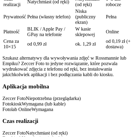
Natychmiast (od ręki)
realizacji
(od ręki)
robocze
Niska
Prywatność
Pełna (własny telefon)
(publiczny
Pełna
ekran)
BLIK / Apple Pay /
W kasie
Płatność
Online
GPay na telefonie
sklepowej
Cena za
od 0,19 zł (+
od 0,99 zł
ok. 1,29 zł
10×15
dostawa)
Szukasz alternatywy dla wywoływania zdjęć w Rossmannie lub
Empiku? Zeccer Foto to jedyne rozwiązanie, które pozwala
wydrukować zdjęcia z telefonu od ręki, bez instalowania
jakichkolwiek aplikacji i bez podłączania kabli do kiosku.
Aplikacja mobilna
Zeccer Foto
Niepotrzebna (przeglądarka)
Fotokiosk
Wymagana (lub kable)
Fotolab Online
Wymagana
Czas realizacji
Zeccer Foto
Natychmiast (od ręki)