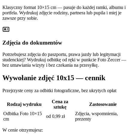
Klasyczny format 10×15 cm — pasuje do każdej ramki, albumu i
portfela. Wydrukuj zdjęcie rodziny, partnera lub pupila i miej je
zawsze przy sobie.
Zdjęcia do dokumentów
Potrzebujesz zdjęcia do paszportu, prawa jazdy lub legitymacji
studenckiej? Wydrukuj odbitkę od ręki w punkcie Foto Zeccer —
bez umawiania wizyty i bez czekania na przesyłkę.
Wywołanie zdjęć 10x15 — cennik
Przejrzyste ceny za odbitki fotograficzne, bez ukrytych opłat
Cena za
Rodzaj wydruku
Zastosowanie
sztukę
Odbitka Foto 10×15
Zdjęcia, wspomnienia,
od 0,99 zł
cm
prezenty
W cenie otrzymujesz: