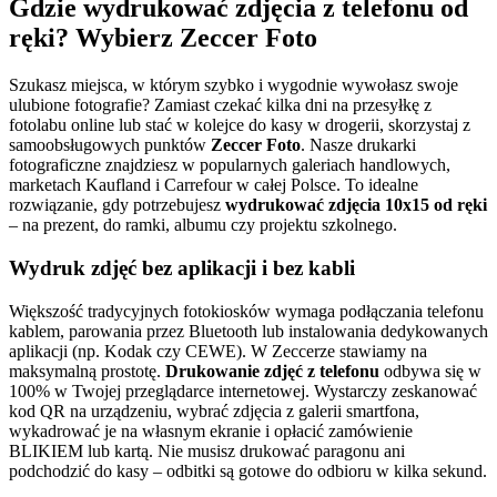
Gdzie wydrukować zdjęcia z telefonu od
ręki? Wybierz
Zeccer Foto
Szukasz miejsca, w którym szybko i wygodnie wywołasz swoje
ulubione fotografie? Zamiast czekać kilka dni na przesyłkę z
fotolabu online lub stać w kolejce do kasy w drogerii, skorzystaj z
samoobsługowych punktów
Zeccer Foto
. Nasze drukarki
fotograficzne znajdziesz w popularnych galeriach handlowych,
marketach Kaufland i Carrefour w całej Polsce. To idealne
rozwiązanie, gdy potrzebujesz
wydrukować zdjęcia 10x15 od ręki
– na prezent, do ramki, albumu czy projektu szkolnego.
Wydruk zdjęć
bez aplikacji i bez kabli
Większość tradycyjnych fotokiosków wymaga podłączania telefonu
kablem, parowania przez Bluetooth lub instalowania dedykowanych
aplikacji (np. Kodak czy CEWE). W Zeccerze stawiamy na
maksymalną prostotę.
Drukowanie zdjęć z telefonu
odbywa się w
100% w Twojej przeglądarce internetowej. Wystarczy zeskanować
kod QR na urządzeniu, wybrać zdjęcia z galerii smartfona,
wykadrować je na własnym ekranie i opłacić zamówienie
BLIKIEM lub kartą. Nie musisz drukować paragonu ani
podchodzić do kasy – odbitki są gotowe do odbioru w kilka sekund.