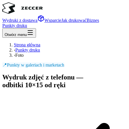
Wydruki z dostawą
Wsparcie
Jak drukować
Biznes
Punkty druku
Otwórz menu
Strona główna
›
Punkty druku
›
Foto
📍
Punkty w galeriach i marketach
Wydruk zdjęć z telefonu —
odbitki 10×15
od ręki