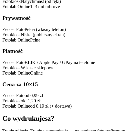
Fotokiosk
Natychmiast (od ręki)
Fotolab Online
1–3 dni robocze
Prywatność
Zeccer Foto
Pełna (własny telefon)
Fotokiosk
Niska (publiczny ekran)
Fotolab Online
Pełna
Płatność
Zeccer Foto
BLIK / Apple Pay / GPay na telefonie
Fotokiosk
W kasie sklepowej
Fotolab Online
Online
Cena za 10×15
Zeccer Foto
od 0,99 zł
Fotokiosk
ok. 1,29 zł
Fotolab Online
od 0,19 zł (+ dostawa)
Co wydrukujesz?
Twoje zdjęcia, Twoje wspomnienia — na papierze fotograficznym