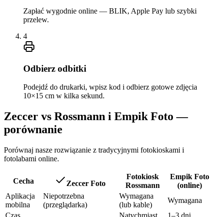
Zapłać wygodnie online — BLIK, Apple Pay lub szybki
przelew.
4
Odbierz odbitki
Podejdź do drukarki, wpisz kod i odbierz gotowe zdjęcia
10×15 cm w kilka sekund.
Zeccer vs Rossmann i Empik Foto —
porównanie
Porównaj nasze rozwiązanie z tradycyjnymi fotokioskami i
fotolabami online.
Fotokiosk
Empik Foto
Cecha
Zeccer Foto
Rossmann
(online)
Aplikacja
Niepotrzebna
Wymagana
Wymagana
mobilna
(przeglądarka)
(lub kable)
Czas
Natychmiast
1–3 dni